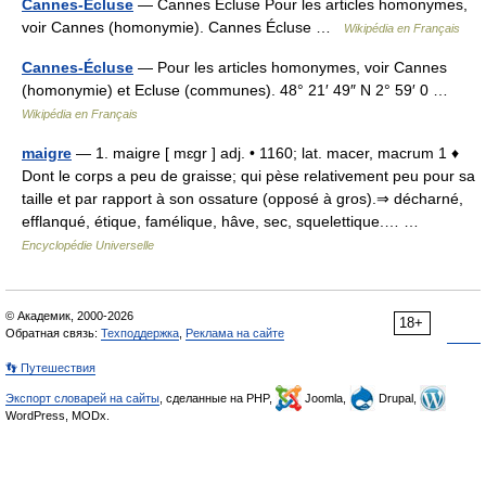
Cannes-Ecluse
— Cannes Écluse Pour les articles homonymes,
voir Cannes (homonymie). Cannes Écluse …
Wikipédia en Français
Cannes-Écluse
— Pour les articles homonymes, voir Cannes
(homonymie) et Ecluse (communes). 48° 21′ 49″ N 2° 59′ 0 …
Wikipédia en Français
maigre
— 1. maigre [ mɛgr ] adj. • 1160; lat. macer, macrum 1 ♦
Dont le corps a peu de graisse; qui pèse relativement peu pour sa
taille et par rapport à son ossature (opposé à gros).⇒ décharné,
efflanqué, étique, famélique, hâve, sec, squelettique.… …
Encyclopédie Universelle
© Академик, 2000-2026
18+
Обратная связь:
Техподдержка
,
Реклама на сайте
👣 Путешествия
Экспорт словарей на сайты
, сделанные на PHP,
Joomla,
Drupal,
WordPress, MODx.