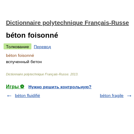
Dictionnaire polytechnique Français-Russe
béton foisonné
Толкование
Перевод
béton foisonné
вспученный бетон
Dictionnaire polytechnique Français-Russe
.
2013
.
Игры ⚽
Нужно решить контрольную?
béton fluidifié
béton fragile