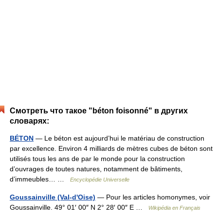
Смотреть что такое "béton foisonné" в других
словарях:
BÉTON
— Le béton est aujourd’hui le matériau de construction
par excellence. Environ 4 milliards de mètres cubes de béton sont
utilisés tous les ans de par le monde pour la construction
d’ouvrages de toutes natures, notamment de bâtiments,
d’immeubles… …
Encyclopédie Universelle
Goussainville (Val-d'Oise)
— Pour les articles homonymes, voir
Goussainville. 49° 01′ 00″ N 2° 28′ 00″ E …
Wikipédia en Français