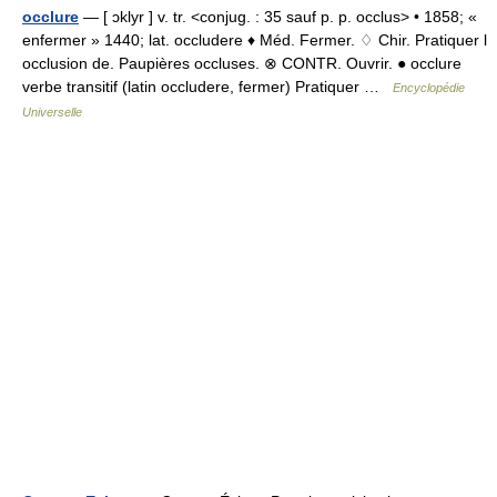
occlure
— [ ɔklyr ] v. tr. <conjug. : 35 sauf p. p. occlus> • 1858; «
enfermer » 1440; lat. occludere ♦ Méd. Fermer. ♢ Chir. Pratiquer l
occlusion de. Paupières occluses. ⊗ CONTR. Ouvrir. ● occlure
verbe transitif (latin occludere, fermer) Pratiquer …
Encyclopédie
Universelle